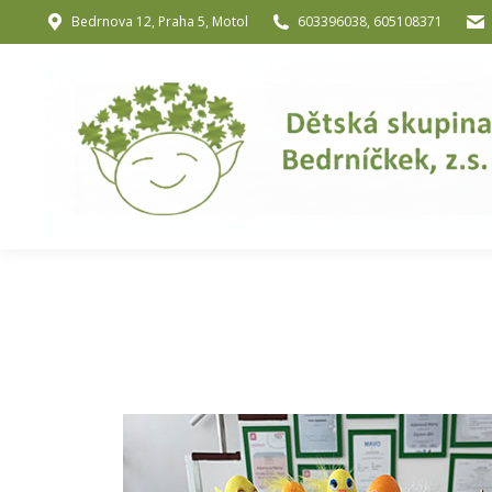
Bedrnova 12, Praha 5, Motol
603396038, 605108371
Úvod
O nás
O józe a muzik