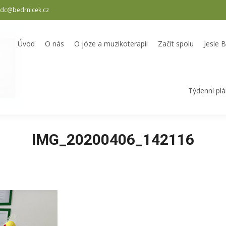
dc@bedrnicek.cz
oterapii
Začít spolu
Jesle Bedrníček
Školka Bedrníček
Odpole
Úvod
O nás
O józe a muzikoterapii
Začít spolu
Jesle 
Týdenní pl
IMG_20200406_142116