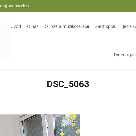
dc@bedrnicek.cz
oterapii
Začít spolu
Jesle Bedrníček
Školka Bedrníček
Odpole
Úvod
O nás
O józe a muzikoterapii
Začít spolu
Jesle 
Týdenní pl
DSC_5063