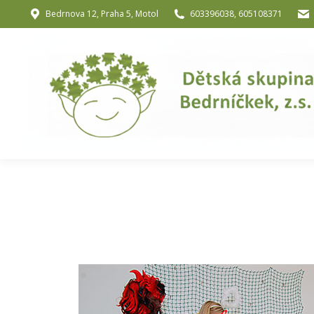
Bedrnova 12, Praha 5, Motol
603396038, 605108371
Úvod
O nás
O józe a muzik