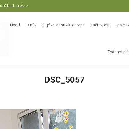
dc@bedrnicek.cz
oterapii
Začít spolu
Jesle Bedrníček
Školka Bedrníček
Odpole
Úvod
O nás
O józe a muzikoterapii
Začít spolu
Jesle 
Týdenní pl
DSC_5057