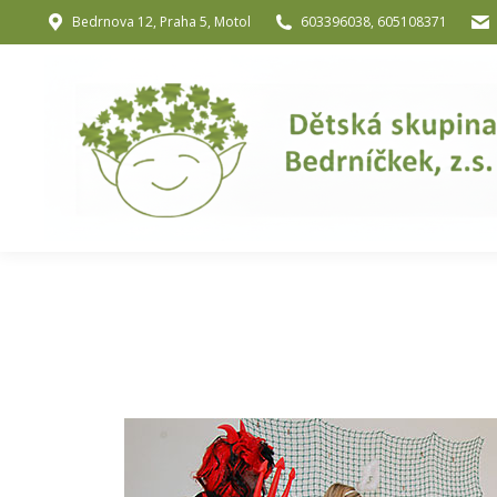
Bedrnova 12, Praha 5, Motol
603396038, 605108371
Úvod
O nás
O józe a muzik