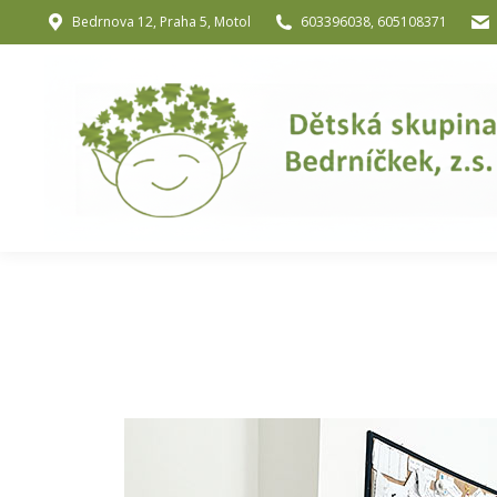
Bedrnova 12, Praha 5, Motol
603396038, 605108371
Úvod
O nás
O józe a muzik