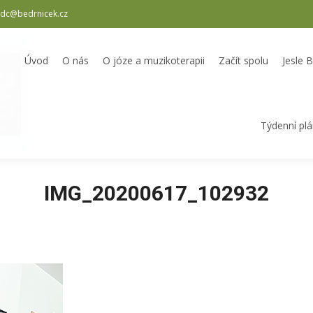
dc@bedrnicek.cz
oterapii
Začít spolu
Jesle Bedrníček
Školka Bedrníček
Odpole
Úvod
O nás
O józe a muzikoterapii
Začít spolu
Jesle 
Týdenní pl
IMG_20200617_102932