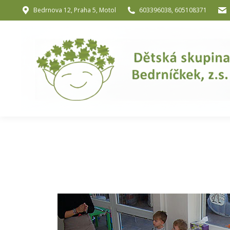
Bedrnova 12, Praha 5, Motol
603396038, 605108371
Úvod
O nás
O józe a muzik