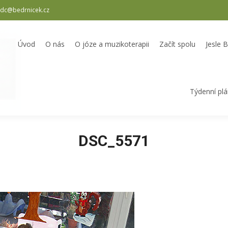
dc@bedrnicek.cz
oterapii
Začít spolu
Jesle Bedrníček
Školka Bedrníček
Odpole
Úvod
O nás
O józe a muzikoterapii
Začít spolu
Jesle 
Týdenní pl
DSC_5571