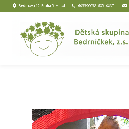
Bedrnova 12, Praha 5, Motol
603396038, 605108371
Úvod
O nás
O józe a muzik