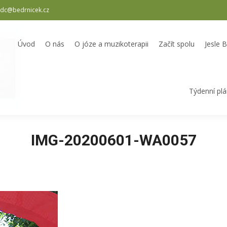
dc@bedrnicek.cz
oterapii
Začít spolu
Jesle Bedrníček
Školka Bedrníček
Odpole
Úvod
O nás
O józe a muzikoterapii
Začít spolu
Jesle 
Týdenní pl
IMG-20200601-WA0057